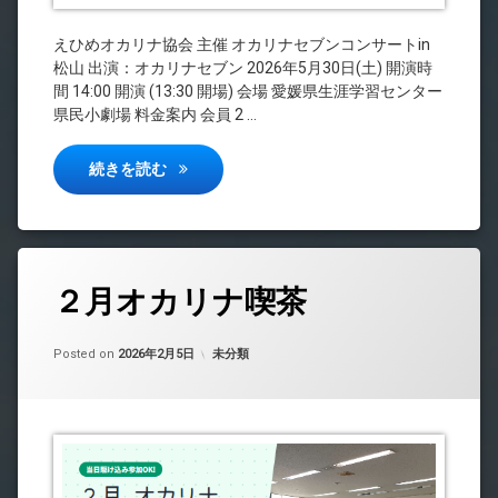
えひめオカリナ協会 主催 オカリナセブンコンサートin
松山 出演：オカリナセブン 2026年5月30日(土) 開演時
間 14:00 開演 (13:30 開場) 会場 愛媛県生涯学習センター
県民小劇場 料金案内 会員 2 …
オカリナセブンコンサートin松山（チケット予
続きを読む
２月オカリナ喫茶
コ
メ
ン
Updated on
by
中島 昇平
2026年2月5日
ト
カテゴリー:
Posted on
2026年2月5日
未分類
を
ど
う
ぞ
(２
月
オ