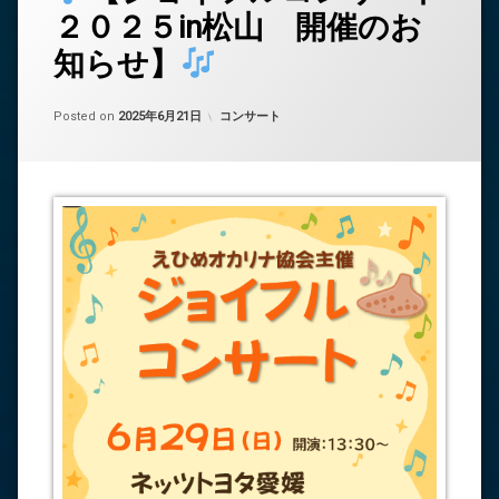
メ
２０２５in松山 開催のお
ン
ト
知らせ】
を
ど
う
Updated on
by
中島 昇平
2025年6月21日
カテゴリー:
Posted on
2025年6月21日
コンサート
ぞ
(
【ジ
ョ
イ
フ
ル
コ
ン
サ
ー
ト
２
０
２
５
in
松