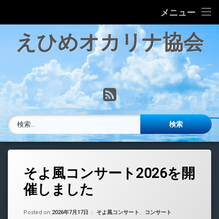
ホーム
メニュー
コ
ログイン
えひめオカリナ協会
ン
テ
サークル・教室情報
ン
ツ
へ
オカリナ耳より情報
RSS
ス
キ
Link サイト
ッ
検索:
プ
お問い合わせ
そよ風コンサート2026を開
催しました
Updated on
by
中島 昇平
2026年7月18日
カテゴリー:
Posted on
2026年7月17日
そよ風コンサート
、
コンサート