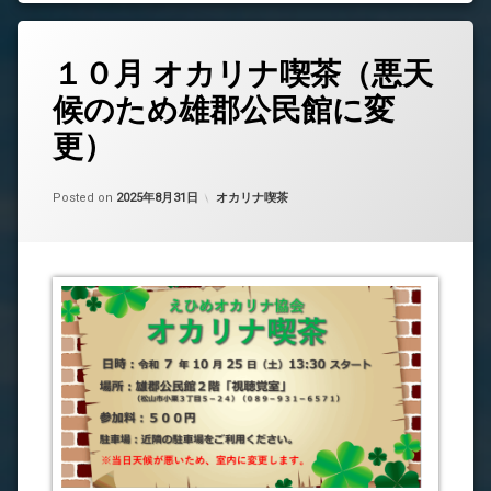
１０月 オカリナ喫茶（悪天
候のため雄郡公民館に変
更）
Updated on
by
中島 昇平
2025年10月24日
カテゴリー:
Posted on
2025年8月31日
オカリナ喫茶