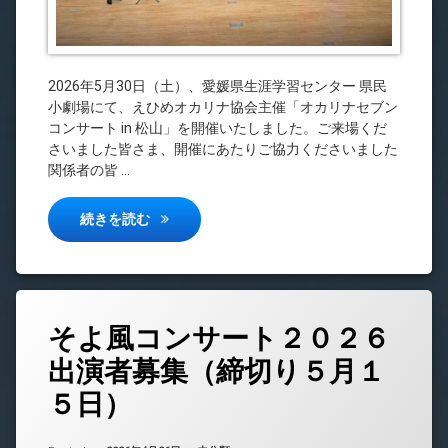
2026年5月30日（土）、愛媛県生涯学習センター 県民
小劇場にて、えひめオカリナ協会主催「オカリナセブン
コンサート in 松山」を開催いたしました。ご来場くだ
さいました皆さま、開催にあたりご協力くださいました
関係者の皆 …
オカリナセブンコンサート in 松山 開催報告
続きを読む
そよ風コンサート２０２６
出演者募集（締切り５月１
５日）
Updated on
by
中島 昇平
2026年4月26日