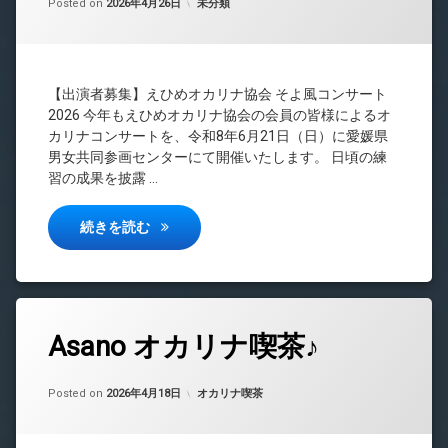
カテゴリー:
Posted on
2026年4月26日
未分類
【出演者募集】えひめオカリナ協会 そよ風コンサート
2026 今年もえひめオカリナ協会の会員の皆様によるオ
カリナコンサートを、令和8年6月21日（日）に愛媛県
男女共同参画センターにて開催いたします。 日頃の練
習の成果を披露 …
そよ風コンサート２０２６出演者募集（締切り
続きを読む
Asano オカリナ喫茶♪
Updated on
by
中島 昇平
2026年4月26日
カテゴリー:
Posted on
2026年4月18日
オカリナ喫茶