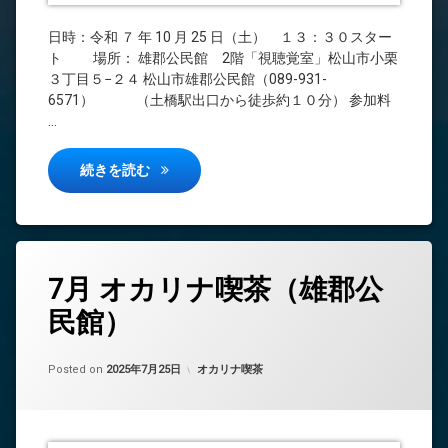
日時：令和 ７ 年 10 月 25 日（土） １３：３０スター
ト 場所： 雄郡公民館 2階「視聴覚室」松山市小栗
３丁目５−２４ 松山市雄郡公民館（089-931-
6571） （土橋駅出口から徒歩約１０分） 参加料
…
１０月 オカリナ喫茶（悪天候のため雄郡公民
続きを読む
7月 オカリナ喫茶（雄郡公
民館）
Updated on
by
中島 昇平
2025年7月25日
カテゴリー:
Posted on
2025年7月25日
オカリナ喫茶