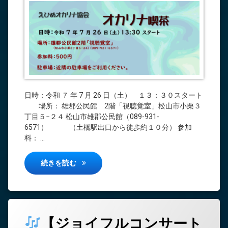
日時：令和 ７ 年 7 月 26 日（土） １３：３０スタート
場所： 雄郡公民館 2階「視聴覚室」松山市小栗３
丁目５−２４ 松山市雄郡公民館（089-931-
6571） （土橋駅出口から徒歩約１０分） 参加
料： …
7月 オカリナ喫茶（雄郡公民館）
続きを読む
コ
【ジョイフルコンサート