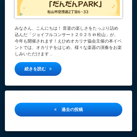
山
開
催
の
お
みなさん、こんにちは！ 音楽の楽しさをたっぷり詰め
知
ら
込んだ「ジョイフルコンサート２０２５ in 松山」が、
せ】
今年も開催されます！えひめオカリナ協会主催の本イベ
ントでは、オカリナをはじめ、様々な楽器の演奏をお楽
)
しみいただけます …
【ジョイフルコンサート２０２５in松山 開
続きを読む
投
過去の投稿
稿
ナ
ビ