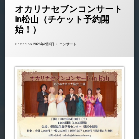
オカリナセブンコンサート
in松山（チケット予約開
始！）
Updated on
by
中島 昇平
2026年4月10日
カテゴリー:
Posted on
2026年2月5日
コンサート