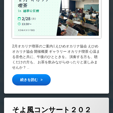
カ
リ
ナ
喫
茶)
2月オカリナ喫茶のご案内 | えひめオカリナ協会 えひめ
オカリナ協会 開催概要 ギャラリー オカリナ喫茶 心温ま
る音色と共に、午後のひとときを。 演奏する方も、聴
くだけの方も、 お茶を飲みながらゆったりと楽しみま
せんか？ …
２月オカリナ喫茶
続きを読む
そよ風コンサート２０２