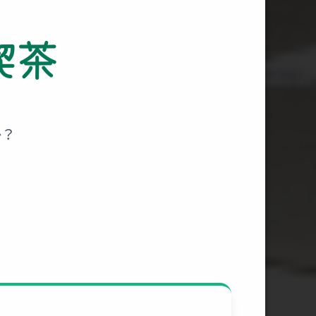
喫茶
。
か？