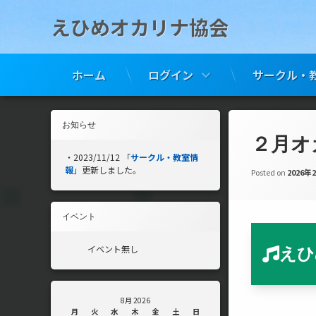
えひめオカリナ協会
ホーム
ログイン
サークル・
コ
ン
お知らせ
テ
２月オ
ン
・2023/11/12 「
サークル・教室情
ツ
報
」更新しました。
へ
Posted on
2026年
ス
キ
ッ
イベント
プ
イベント無し
えひ
8月 2026
月
火
水
木
金
土
日