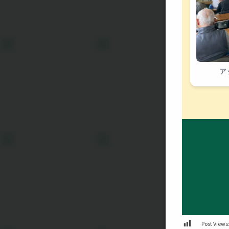
ア
Post Views