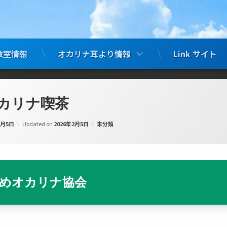
教室情報
オカリナ耳より情報
Link サイト
カリナ喫茶
by
中島 昇平
カテゴリー:
2月5日
Updated on
2026年2月5日
未分類
めオカリナ協会